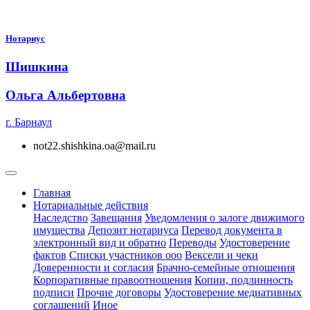
Нотариус
Шишкина
Ольга Альбертовна
г. Барнаул
not22.shishkina.oa@mail.ru
Главная
Нотариальные действия
Наследство
Завещания
Уведомления о залоге движимого
имущества
Депозит нотариуса
Перевод документа в
электронный вид и обратно
Переводы
Удостоверение
фактов
Списки участников ооо
Вексели и чеки
Доверенности и согласия
Брачно-семейные отношения
Корпоративные правоотношения
Копии, подлинность
подписи
Прочие договоры
Удостоверение медиативных
соглашений
Иное